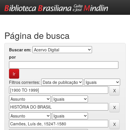
Skip
navigation
Página de busca
Buscar em:
por
Filtros correntes: