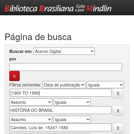
Skip
navigation
Página de busca
Buscar em:
por
Filtros correntes: