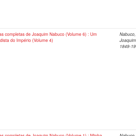
as completas de Joaquim Nabuco (Volume 6) : Um
Nabuco,
dista do Império (Volume 4)
Joaquim
1849-19
as completas de Joaquim Nabuco (Volume 1) : Minha
Nabuco,