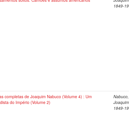
samentos soltos. Camões e assuntos americanos
Joaquim
1849-19
as completas de Joaquim Nabuco (Volume 4) : Um
Nabuco,
dista do Império (Volume 2)
Joaquim
1849-19