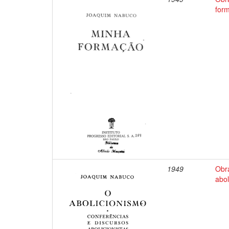
for
1949
Obr
abol