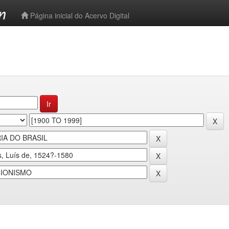
-->
Página inicial do Acervo Digital