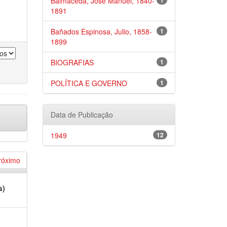
Balmaceda, José Manuel, 1840-
1
1891
Bañados Espinosa, Julio, 1858-
1
1899
BIOGRAFIAS
1
POLÍTICA E GOVERNO
1
Data de Publicação
1949
12
róximo
s)