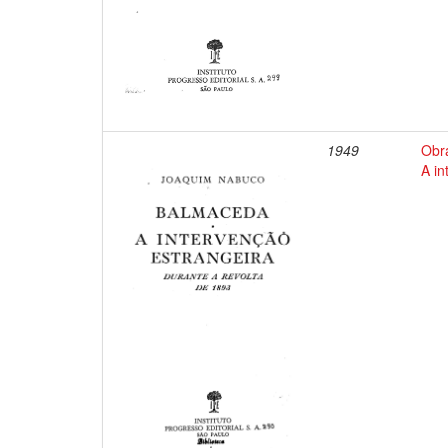
1949
Obr
A in