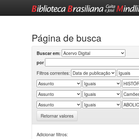
Skip
navigation
Página de busca
Buscar em:
por
Filtros correntes:
Retornar valores
Adicionar filtros: