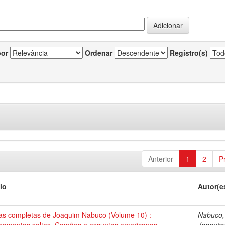
por
Ordenar
Registro(s)
Anterior
1
2
P
lo
Autor(e
as completas de Joaquim Nabuco (Volume 10) :
Nabuco,