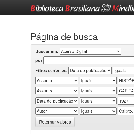
Skip
navigation
Página de busca
Buscar em:
por
Filtros correntes:
Retornar valores