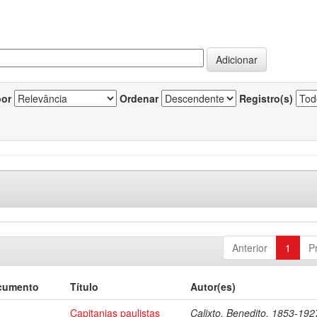
por
Ordenar
Registro(s)
Anterior
1
P
cumento
Título
Autor(es)
Capitanias paulistas
Calixto, Benedito, 1853-192