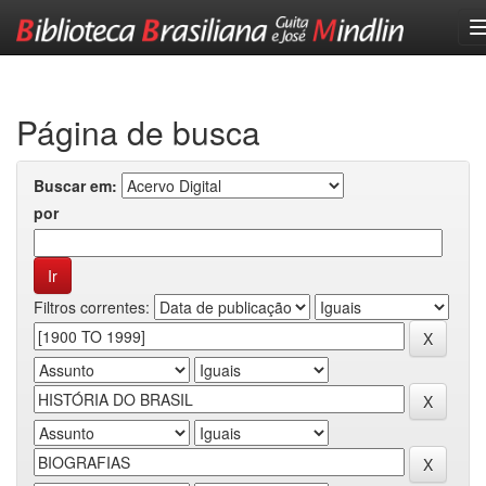
Skip
navigation
Página de busca
Buscar em:
por
Filtros correntes: