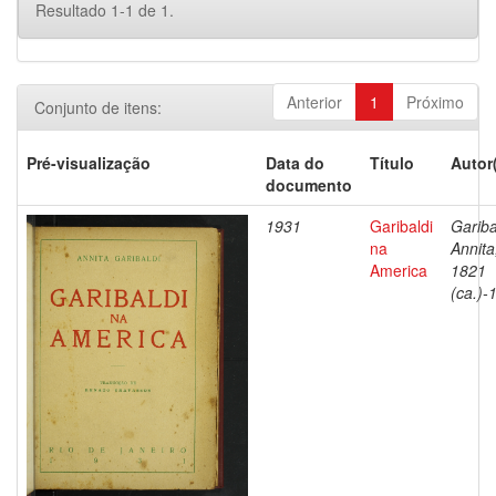
Resultado 1-1 de 1.
Anterior
1
Próximo
Conjunto de itens:
Pré-visualização
Data do
Título
Autor
documento
1931
Garibaldi
Gariba
na
Annita
America
1821
(ca.)-