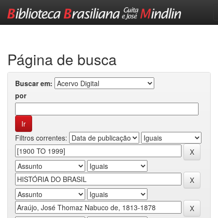
Skip
navigation
Página de busca
Buscar em:
por
Filtros correntes: