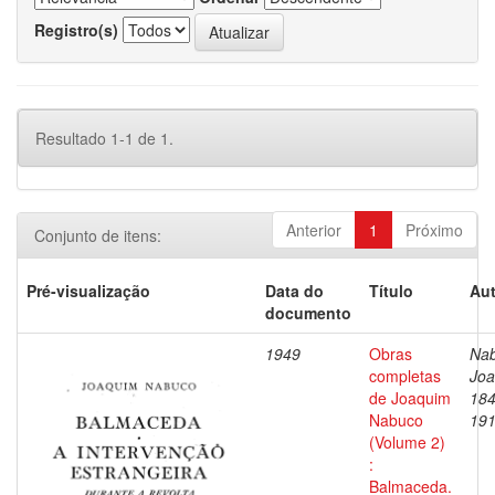
Registro(s)
Resultado 1-1 de 1.
Anterior
1
Próximo
Conjunto de itens:
Pré-visualização
Data do
Título
Aut
documento
1949
Obras
Nab
completas
Joa
de Joaquim
184
Nabuco
19
(Volume 2)
:
Balmaceda.