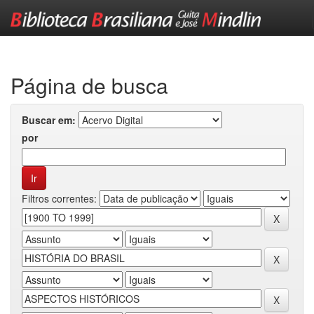
Skip
navigation
Página de busca
Buscar em:
por
Filtros correntes: