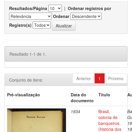
Resultados/Página
|
Ordenar registros por
Ordenar
Registro(s)
Resultado 1-1 de 1.
Anterior
1
Próximo
Conjunto de itens:
Pré-visualização
Data do
Título
Au
documento
1934
Brasil,
Ba
colonia de
Gu
banqueiros,
18
(história dos
19