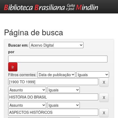
Skip
navigation
Página de busca
Buscar em:
por
Filtros correntes: