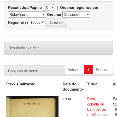
Resultados/Página
|
Ordenar registros por
Ordenar
Registro(s)
Resultado 1-1 de 1.
Anterior
1
Próximo
Conjunto de itens:
Pré-visualização
Data do
Título
Au
documento
1934
Brasil,
Ba
colonia de
Gu
banqueiros,
18
(história dos
19