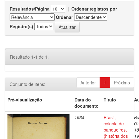
Resultados/Página
|
Ordenar registros por
Ordenar
Registro(s)
Resultado 1-1 de 1.
Anterior
1
Próximo
Conjunto de itens:
Pré-visualização
Data do
Título
Au
documento
1934
Brasil,
Ba
colonia de
Gu
banqueiros,
18
(história dos
19