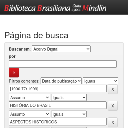
Skip
navigation
Página de busca
Buscar em:
por
Filtros correntes: