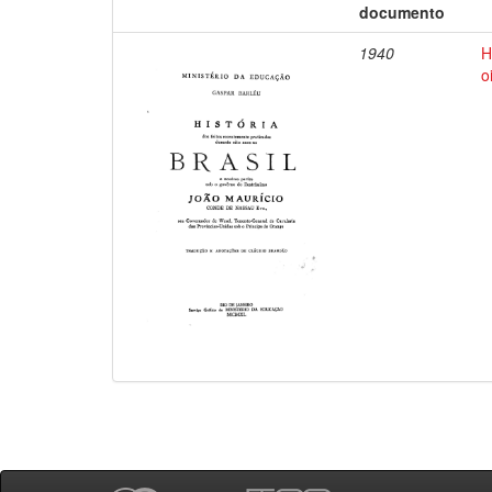
documento
1940
H
o