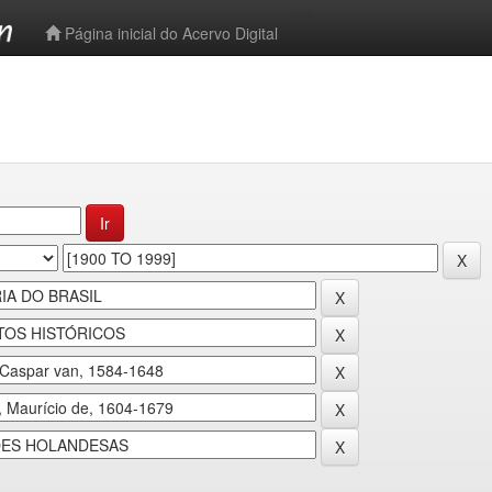
-->
Página inicial do Acervo Digital