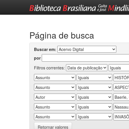
Skip
navigation
Página de busca
Buscar em:
por
Filtros correntes:
Retornar valores