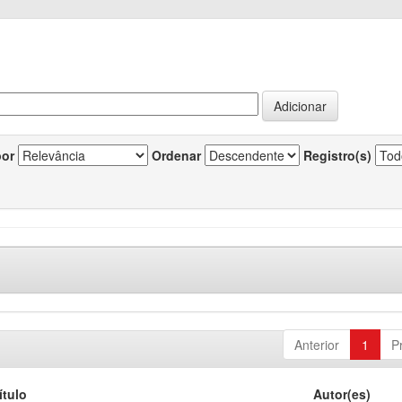
por
Ordenar
Registro(s)
Anterior
1
P
ítulo
Autor(es)