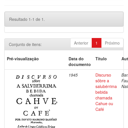
Resultado 1-1 de 1.
Anterior
1
Próximo
Conjunto de itens:
Pré-visualização
Data do
Título
Aut
documento
1945
Discurso
Ban
sôbre a
Fau
salubérrima
Nai
bebida
chamada
Cahue ou
Café