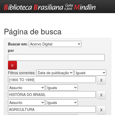
Skip
navigation
Página de busca
Buscar em:
por
Filtros correntes: