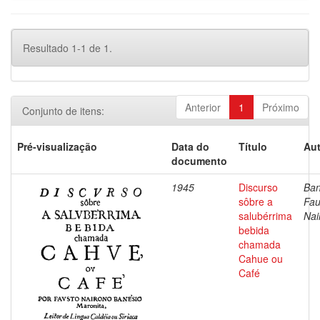
Resultado 1-1 de 1.
Anterior
1
Próximo
Conjunto de itens:
Pré-visualização
Data do
Título
Aut
documento
1945
Discurso
Ban
sôbre a
Fau
salubérrima
Nai
bebida
chamada
Cahue ou
Café