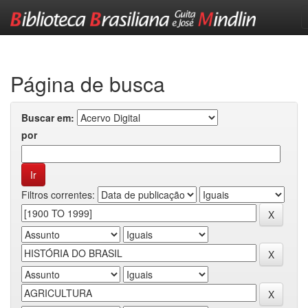
Skip
navigation
Página de busca
Buscar em:
por
Filtros correntes: