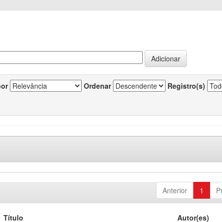
por
Ordenar
Registro(s)
Anterior
1
P
Título
Autor(es)