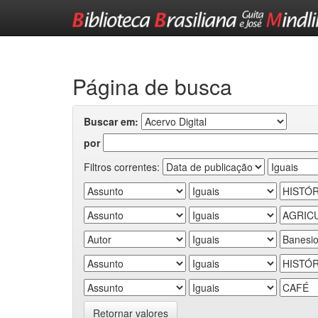
Skip
navigation
Página de busca
Buscar em:
por
Filtros correntes:
Retornar valores