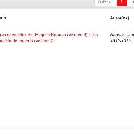
Anterior
1
P
tulo
Autor(es)
ras completas de Joaquim Nabuco (Volume 4) : Um
Nabuco, Joa
tadista do Império (Volume 2)
1849-1910