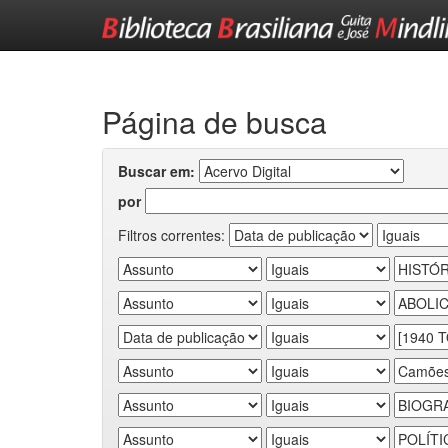
Skip
navigation
Página de busca
Buscar em:
por
Filtros correntes: