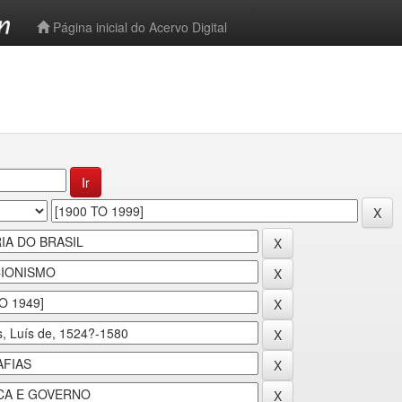
-->
Página inicial do Acervo Digital