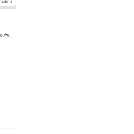
róximo
quim,