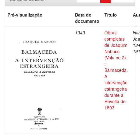
Pré-visualização
Data do
Título
Aut
documento
1949
Obras
Nab
completas
Joa
de Joaquim
184
Nabuco
19
(Volume 2)
:
Balmaceda.
A
intervenção
estrangeira
durante a
Revolta de
1893