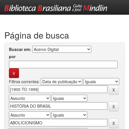
Skip
navigation
Página de busca
Buscar em:
por
Filtros correntes: