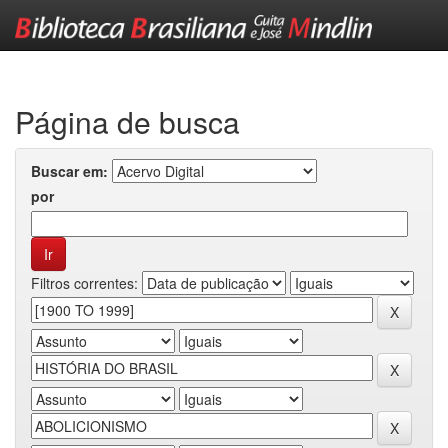
Skip
navigation
Página de busca
Buscar em:
por
Filtros correntes: