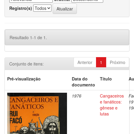
Registro(s)
Resultado 1-1 de 1.
Anterior
1
Próximo
Conjunto de itens:
Pré-visualização
Data do
Título
Au
documento
1976
Cangaceiros
Fa
e fanáticos:
19
gênese e
19
lutas