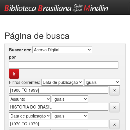
Skip
navigation
Página de busca
Buscar em:
por
Filtros correntes: