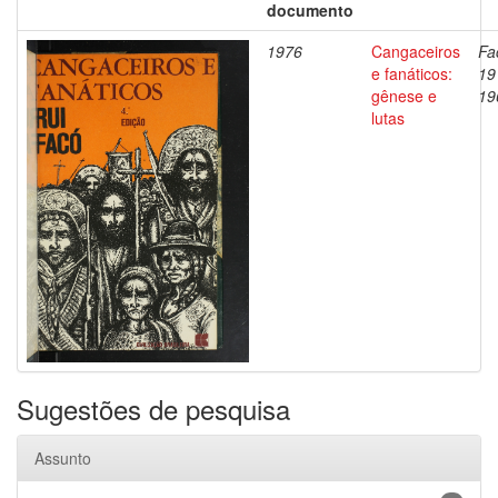
documento
1976
Cangaceiros
Fa
e fanáticos:
19
gênese e
19
lutas
Sugestões de pesquisa
Assunto