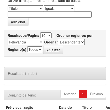
Utilizar filtros para refinar o resultado de busca.
Resultados/Página
|
Ordenar registros por
Ordenar
Registro(s)
Resultado 1-1 de 1.
Anterior
1
Próximo
Conjunto de itens:
Pré-visualização
Data do
Título
Au