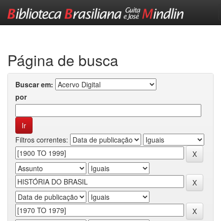
Skip
navigation
Página de busca
Buscar em:
por
Filtros correntes: