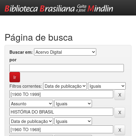
Skip
navigation
Página de busca
Buscar em:
por
Filtros correntes: