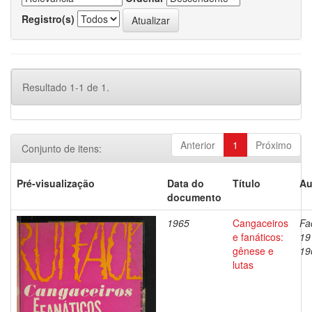
Registro(s)
Resultado 1-1 de 1.
Anterior
1
Próximo
Conjunto de itens:
Pré-visualização
Data do
Título
Au
documento
1965
Cangaceiros
Fa
e fanáticos:
19
gênese e
19
lutas