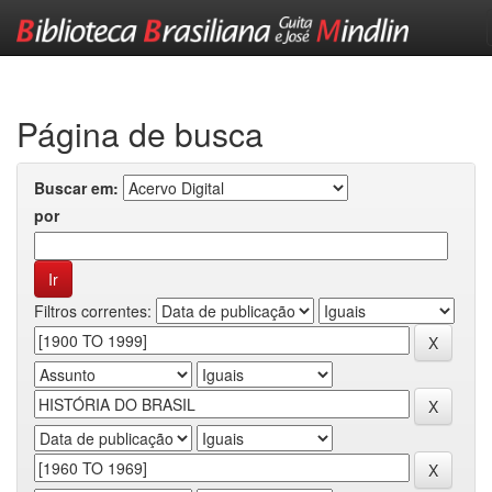
Skip
navigation
Página de busca
Buscar em:
por
Filtros correntes: