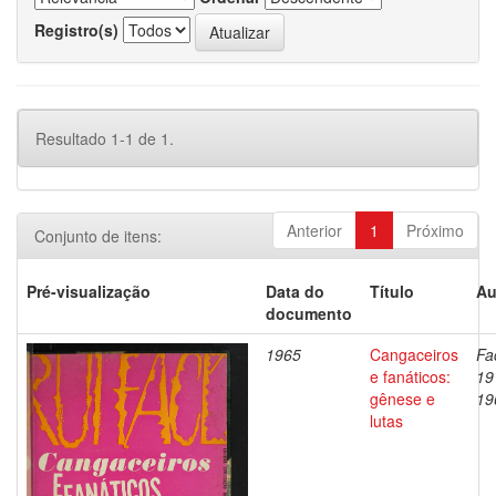
Registro(s)
Resultado 1-1 de 1.
Anterior
1
Próximo
Conjunto de itens:
Pré-visualização
Data do
Título
Au
documento
1965
Cangaceiros
Fa
e fanáticos:
19
gênese e
19
lutas