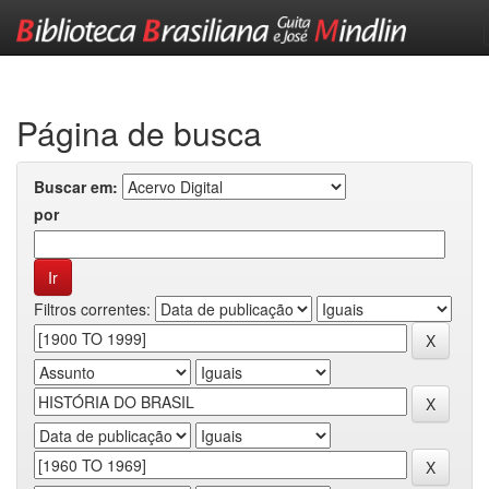
Skip
navigation
Página de busca
Buscar em:
por
Filtros correntes: