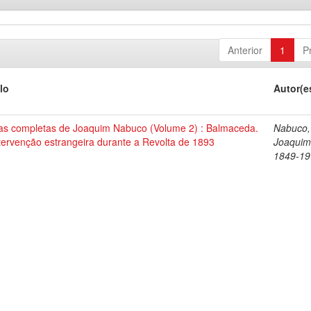
Anterior
1
P
lo
Autor(e
as completas de Joaquim Nabuco (Volume 2) : Balmaceda.
Nabuco,
tervenção estrangeira durante a Revolta de 1893
Joaquim
1849-19