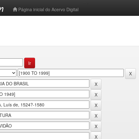
-->
Página inicial do Acervo Digital