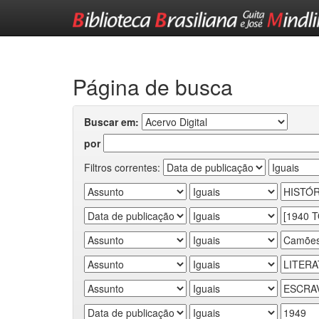
Skip
navigation
Página de busca
Buscar em:
por
Filtros correntes: