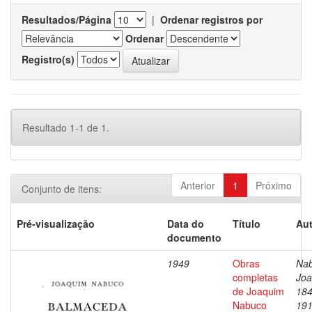
Resultados/Página
|
Ordenar registros por
Ordenar
Registro(s)
Resultado 1-1 de 1.
Anterior
1
Próximo
Conjunto de itens:
Pré-visualização
Data do
Título
Aut
documento
1949
Obras
Nab
completas
Joa
de Joaquim
184
Nabuco
19