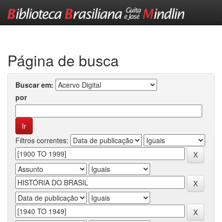
Skip
navigation
Página de busca
Buscar em:
por
Filtros correntes: