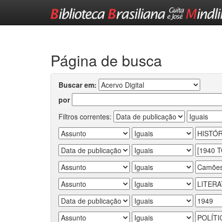
Skip
navigation
Página de busca
Buscar em:
por
Filtros correntes: