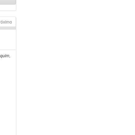
róximo
quim,