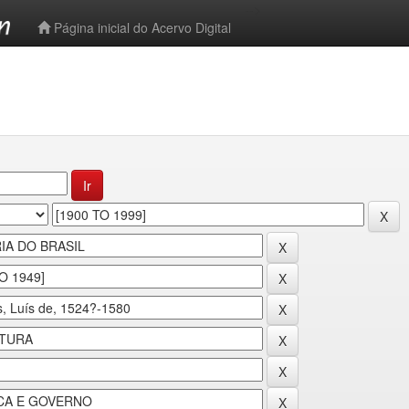
-->
Página inicial do Acervo Digital