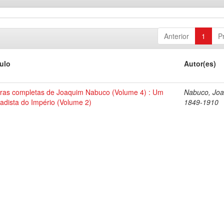
Anterior
1
P
tulo
Autor(es)
ras completas de Joaquim Nabuco (Volume 4) : Um
Nabuco, Joa
tadista do Império (Volume 2)
1849-1910