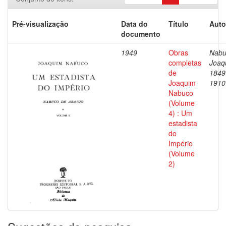
Pré-visualização
Data do
Título
Auto
documento
1949
Obras
Nabu
completas
Joaq
de
1849
Joaquim
1910
Nabuco
(Volume
4) : Um
estadista
do
Império
(Volume
2)