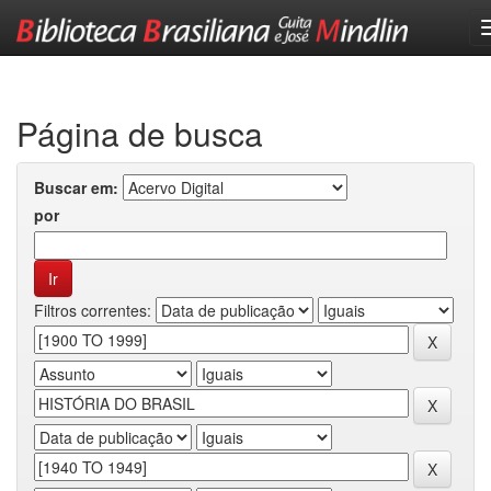
Skip
navigation
Página de busca
Buscar em:
por
Filtros correntes: