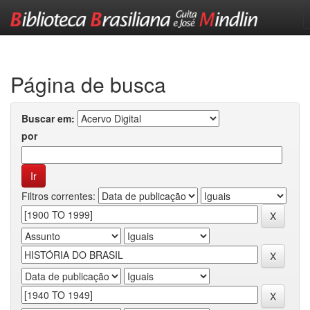
Skip
navigation
Página de busca
Buscar em:
por
Filtros correntes: