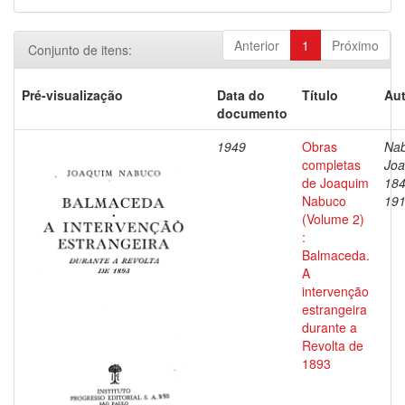
Anterior
1
Próximo
Conjunto de itens:
Pré-visualização
Data do
Título
Aut
documento
1949
Obras
Nab
completas
Joa
de Joaquim
184
Nabuco
19
(Volume 2)
:
Balmaceda.
A
intervenção
estrangeira
durante a
Revolta de
1893