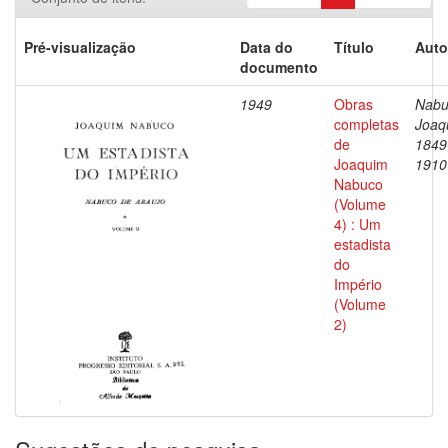
Pré-visualização
Data do
Título
Auto
documento
1949
Obras
Nabu
completas
Joaq
de
1849
Joaquim
1910
Nabuco
(Volume
4) : Um
estadista
do
Império
(Volume
2)