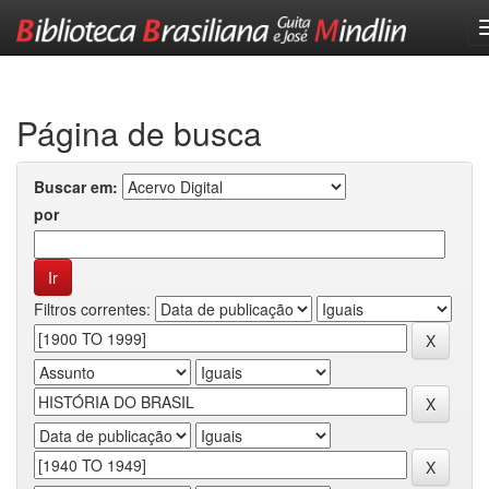
Skip
navigation
Página de busca
Buscar em:
por
Filtros correntes: