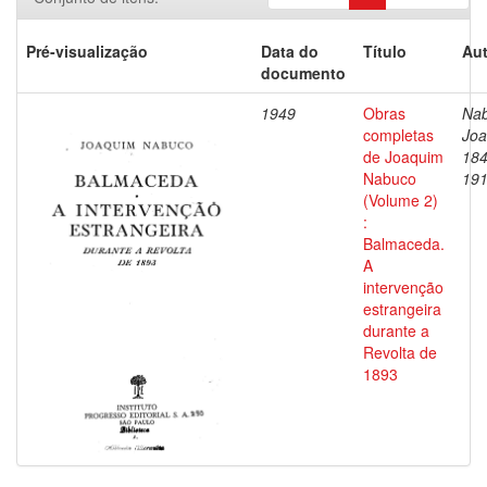
Pré-visualização
Data do
Título
Aut
documento
1949
Obras
Nab
completas
Joa
de Joaquim
184
Nabuco
19
(Volume 2)
:
Balmaceda.
A
intervenção
estrangeira
durante a
Revolta de
1893