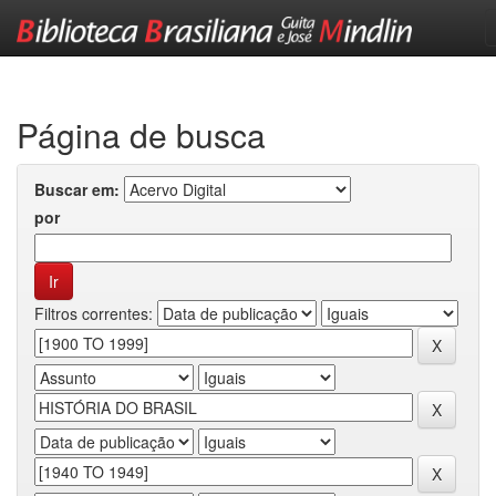
Skip
navigation
Página de busca
Buscar em:
por
Filtros correntes: