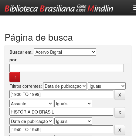
Skip
navigation
Página de busca
Buscar em:
por
Filtros correntes: