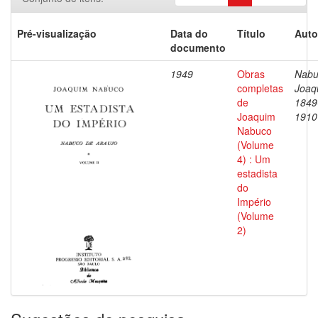
Pré-visualização
Data do
Título
Auto
documento
1949
Obras
Nabu
completas
Joaq
de
1849
Joaquim
1910
Nabuco
(Volume
4) : Um
estadista
do
Império
(Volume
2)