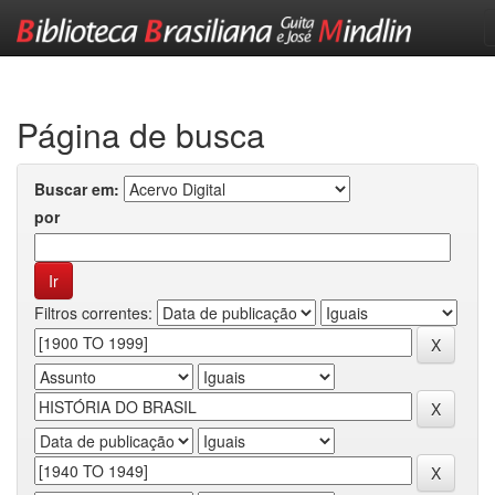
Skip
navigation
Página de busca
Buscar em:
por
Filtros correntes: