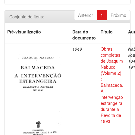
Anterior
1
Próximo
Conjunto de itens:
Pré-visualização
Data do
Título
Aut
documento
1949
Obras
Nab
completas
Joa
de Joaquim
184
Nabuco
19
(Volume 2)
:
Balmaceda.
A
intervenção
estrangeira
durante a
Revolta de
1893