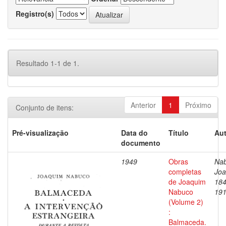
Registro(s)
Resultado 1-1 de 1.
Anterior
1
Próximo
Conjunto de itens:
Pré-visualização
Data do
Título
Aut
documento
1949
Obras
Nab
completas
Joa
de Joaquim
184
Nabuco
19
(Volume 2)
:
Balmaceda.