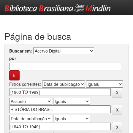
Skip
navigation
Página de busca
Buscar em:
por
Filtros correntes: