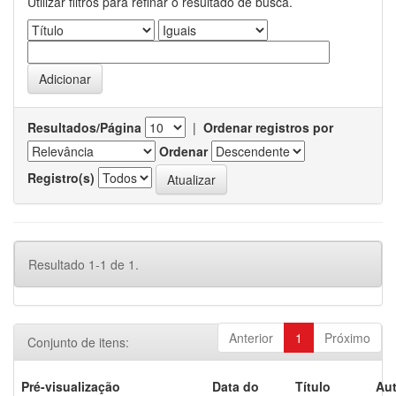
Utilizar filtros para refinar o resultado de busca.
Resultados/Página
|
Ordenar registros por
Ordenar
Registro(s)
Resultado 1-1 de 1.
Anterior
1
Próximo
Conjunto de itens:
Pré-visualização
Data do
Título
Aut