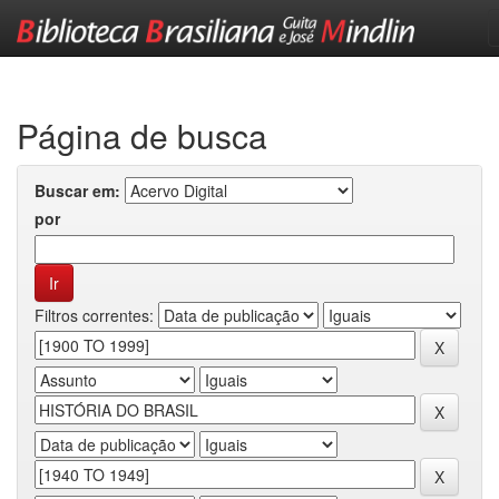
Skip
navigation
Página de busca
Buscar em:
por
Filtros correntes: