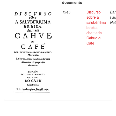
documento
1945
Discurso
Ban
sôbre a
Fau
salubérrima
Nai
bebida
chamada
Cahue ou
Café