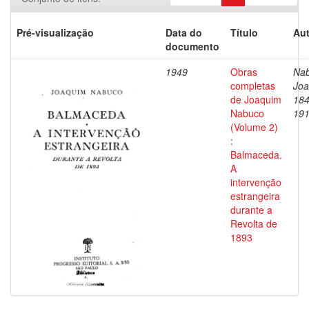
Pré-visualização
Data do
Título
Aut
documento
1949
Obras
Nab
completas
Joa
de Joaquim
184
Nabuco
19
(Volume 2)
:
Balmaceda.
A
intervenção
estrangeira
durante a
Revolta de
1893