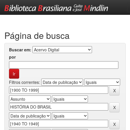
Skip
navigation
Página de busca
Buscar em:
por
Filtros correntes: