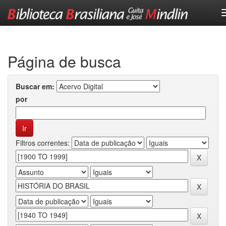
Skip
navigation
Página de busca
Buscar em:
por
Filtros correntes: