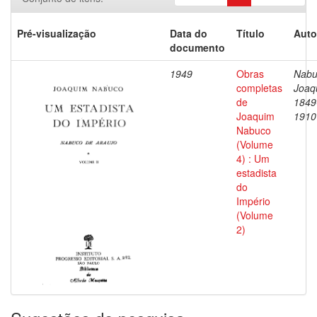
Pré-visualização
Data do
Título
Auto
documento
1949
Obras
Nabu
completas
Joaq
de
1849
Joaquim
1910
Nabuco
(Volume
4) : Um
estadista
do
Império
(Volume
2)