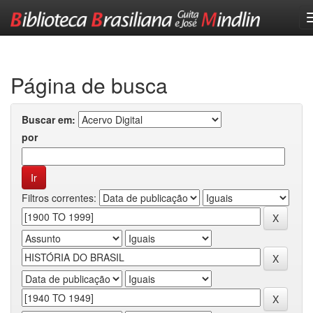
Skip
navigation
Página de busca
Buscar em:
por
Filtros correntes: