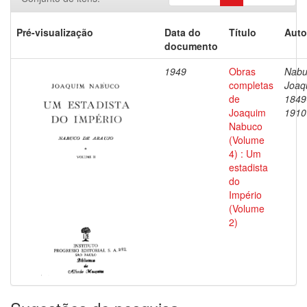
Pré-visualização
Data do
Título
Auto
documento
1949
Obras
Nabu
completas
Joaq
de
1849
Joaquim
1910
Nabuco
(Volume
4) : Um
estadista
do
Império
(Volume
2)