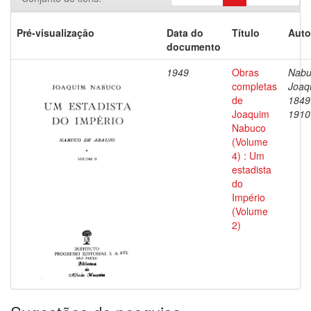
Pré-visualização
Data do
Título
Auto
documento
1949
Obras
Nabu
completas
Joaq
de
1849
Joaquim
1910
Nabuco
(Volume
4) : Um
estadista
do
Império
(Volume
2)