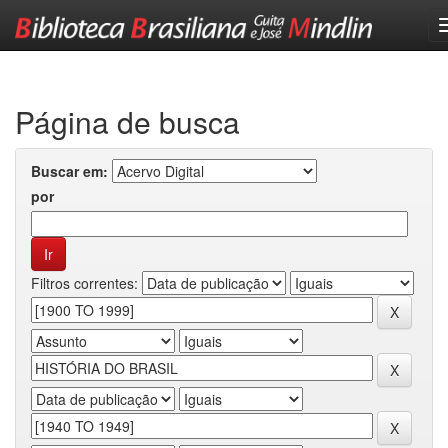
Skip
navigation
Página de busca
Buscar em:
por
Filtros correntes: