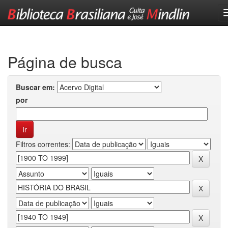
Skip
navigation
Página de busca
Buscar em:
por
Filtros correntes: