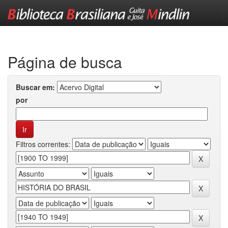
Skip
navigation
Página de busca
Buscar em:
por
Filtros correntes: