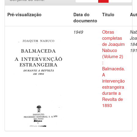
Pré-visualização
Data do
Título
Aut
documento
1949
Obras
Nab
completas
Joa
de Joaquim
184
Nabuco
19
(Volume 2)
:
Balmaceda.
A
intervenção
estrangeira
durante a
Revolta de
1893