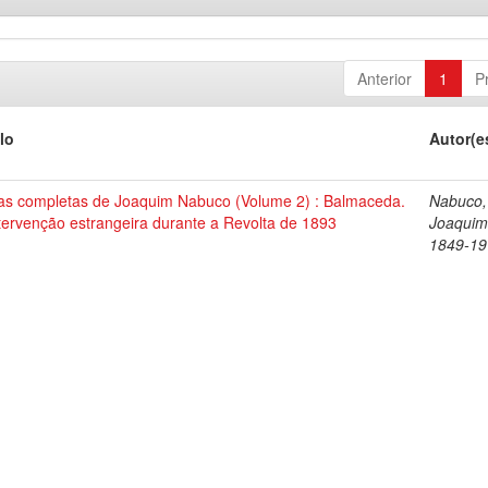
Anterior
1
P
lo
Autor(e
as completas de Joaquim Nabuco (Volume 2) : Balmaceda.
Nabuco,
tervenção estrangeira durante a Revolta de 1893
Joaquim
1849-19