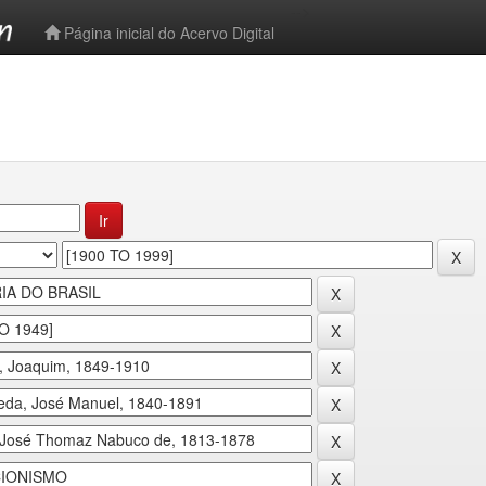
-->
Página inicial do Acervo Digital