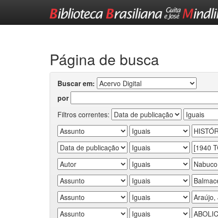
Skip
navigation
Página de busca
Buscar em:
por
Filtros correntes: