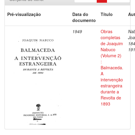
Pré-visualização
Data do
Título
Aut
documento
1949
Obras
Nab
completas
Joa
de Joaquim
184
Nabuco
19
(Volume 2)
:
Balmaceda.
A
intervenção
estrangeira
durante a
Revolta de
1893