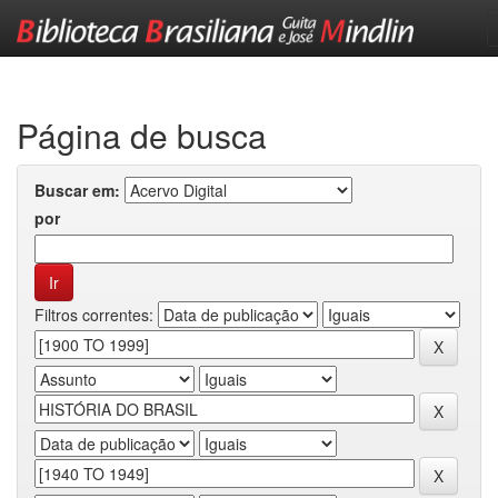
Skip
navigation
Página de busca
Buscar em:
por
Filtros correntes: