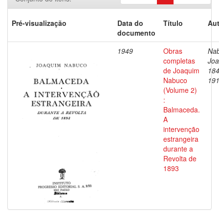
Pré-visualização
Data do
Título
Aut
documento
1949
Obras
Nab
completas
Joa
de Joaquim
184
Nabuco
19
(Volume 2)
:
Balmaceda.
A
intervenção
estrangeira
durante a
Revolta de
1893