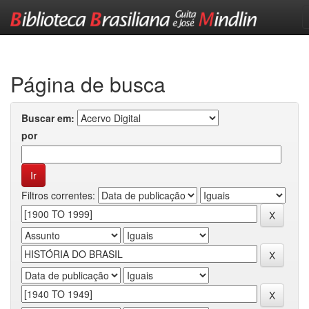
Skip
navigation
Página de busca
Buscar em:
por
Filtros correntes: