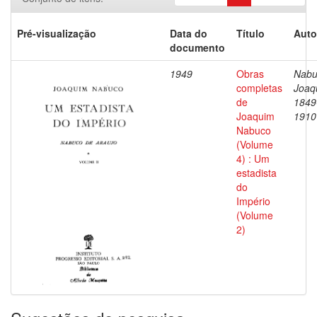
Pré-visualização
Data do
Título
Auto
documento
1949
Obras
Nabu
completas
Joaq
de
1849
Joaquim
1910
Nabuco
(Volume
4) : Um
estadista
do
Império
(Volume
2)