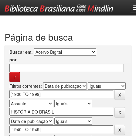
Skip
navigation
Página de busca
Buscar em:
por
Filtros correntes: