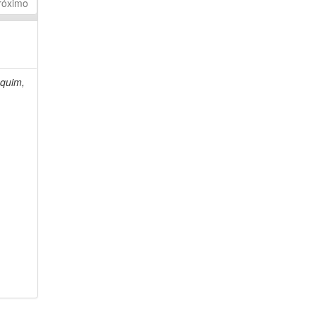
róximo
quim,