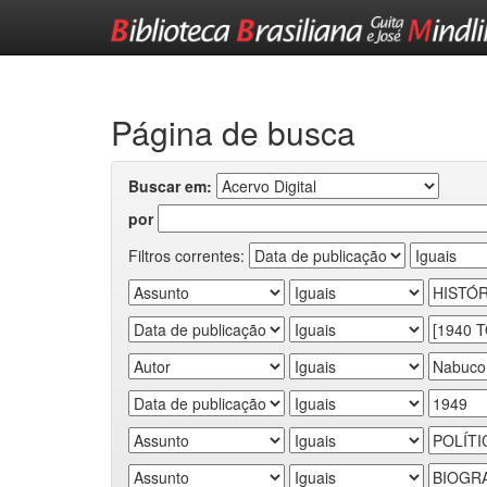
Skip
navigation
Página de busca
Buscar em:
por
Filtros correntes: