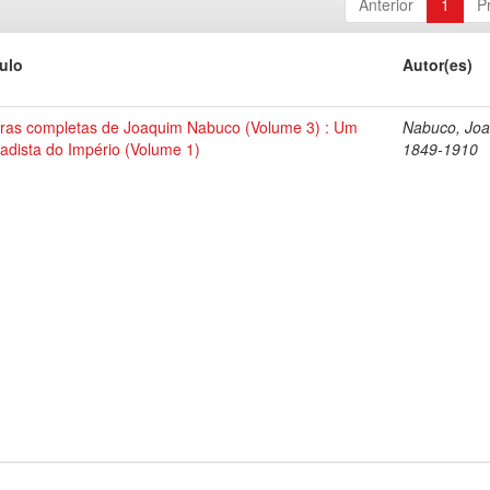
Anterior
1
P
tulo
Autor(es)
ras completas de Joaquim Nabuco (Volume 3) : Um
Nabuco, Joa
tadista do Império (Volume 1)
1849-1910