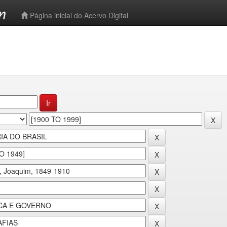
-->
Página inicial do Acervo Digital