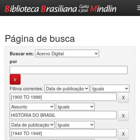
Skip
navigation
Página de busca
Buscar em:
por
Filtros correntes: