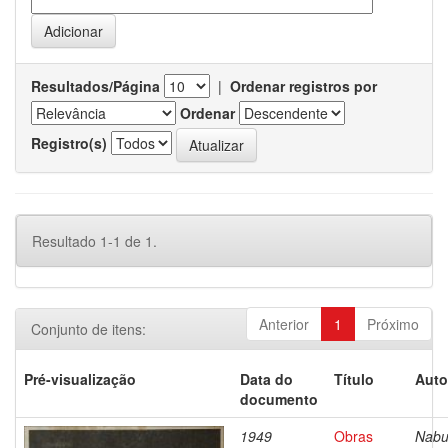
Resultados/Página
|
Ordenar registros por
Ordenar
Registro(s)
Resultado 1-1 de 1.
Anterior
1
Próximo
Conjunto de itens:
Pré-visualização
Data do
Título
Auto
documento
1949
Obras
Nabu