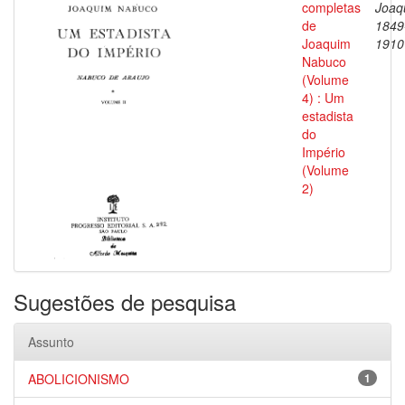
completas
Joaq
de
1849
Joaquim
1910
Nabuco
(Volume
4) : Um
estadista
do
Império
(Volume
2)
Sugestões de pesquisa
Assunto
ABOLICIONISMO
1