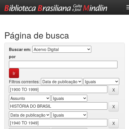
Skip
navigation
Página de busca
Buscar em:
por
Filtros correntes: