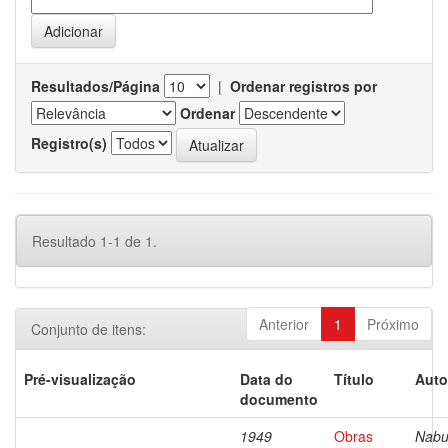
Resultados/Página
|
Ordenar registros por
Ordenar
Registro(s)
Resultado 1-1 de 1.
Anterior
1
Próximo
Conjunto de itens:
Pré-visualização
Data do
Título
Auto
documento
1949
Obras
Nabu