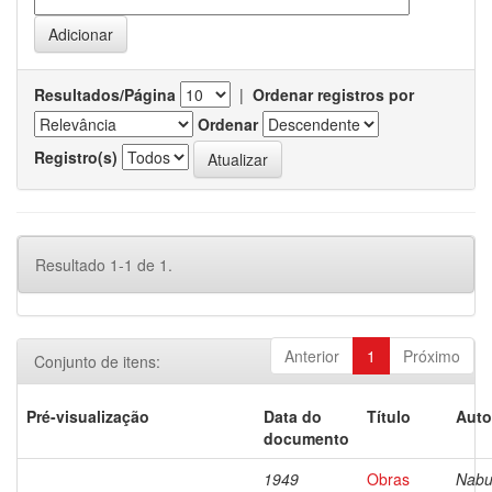
Resultados/Página
|
Ordenar registros por
Ordenar
Registro(s)
Resultado 1-1 de 1.
Anterior
1
Próximo
Conjunto de itens:
Pré-visualização
Data do
Título
Auto
documento
1949
Obras
Nabu