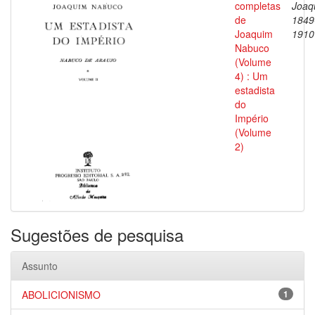
completas
Joaq
de
1849
Joaquim
1910
Nabuco
(Volume
4) : Um
estadista
do
Império
(Volume
2)
Sugestões de pesquisa
Assunto
ABOLICIONISMO
1