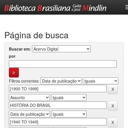
Skip
navigation
Página de busca
Buscar em:
por
Filtros correntes: