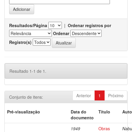
Resultados/Página
|
Ordenar registros por
Ordenar
Registro(s)
Resultado 1-1 de 1.
Anterior
1
Próximo
Conjunto de itens:
Pré-visualização
Data do
Título
Auto
documento
1949
Obras
Nabu