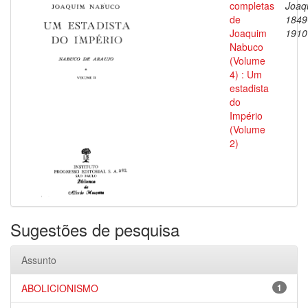
completas
Joaq
de
1849
Joaquim
1910
Nabuco
(Volume
4) : Um
estadista
do
Império
(Volume
2)
Sugestões de pesquisa
Assunto
ABOLICIONISMO
1