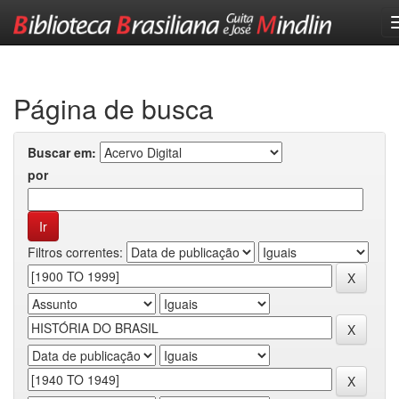
Skip
navigation
Página de busca
Buscar em:
por
Filtros correntes: