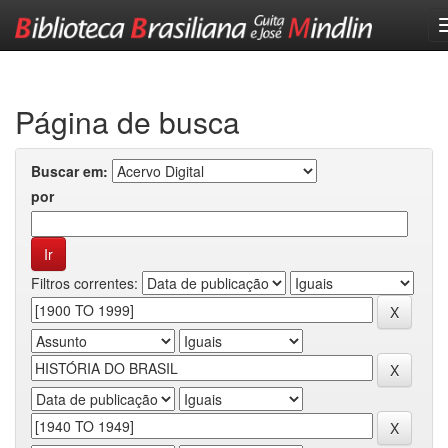
Skip
navigation
Página de busca
Buscar em:
por
Filtros correntes: