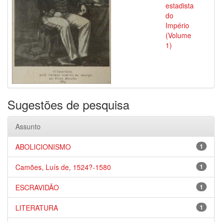
estadista
do
Império
(Volume
1)
Sugestões de pesquisa
Assunto
ABOLICIONISMO
1
Camões, Luís de, 1524?-1580
1
ESCRAVIDÃO
1
LITERATURA
1