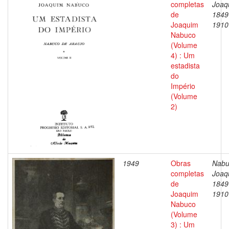
completas
Joaq
de
1849
Joaquim
1910
Nabuco
(Volume
4) : Um
estadista
do
Império
(Volume
2)
1949
Obras
Nabu
completas
Joaq
de
1849
Joaquim
1910
Nabuco
(Volume
3) : Um