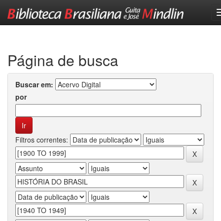
Skip
navigation
Página de busca
Buscar em:
por
Filtros correntes: