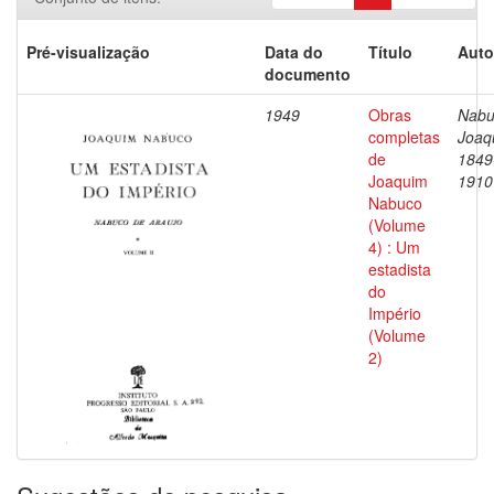
Pré-visualização
Data do
Título
Auto
documento
1949
Obras
Nabu
completas
Joaq
de
1849
Joaquim
1910
Nabuco
(Volume
4) : Um
estadista
do
Império
(Volume
2)