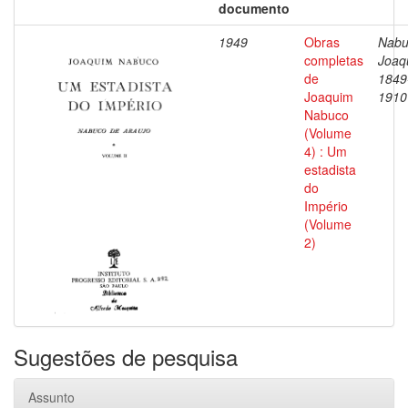
documento
1949
Obras
Nabu
completas
Joaq
de
1849
Joaquim
1910
Nabuco
(Volume
4) : Um
estadista
do
Império
(Volume
2)
Sugestões de pesquisa
Assunto