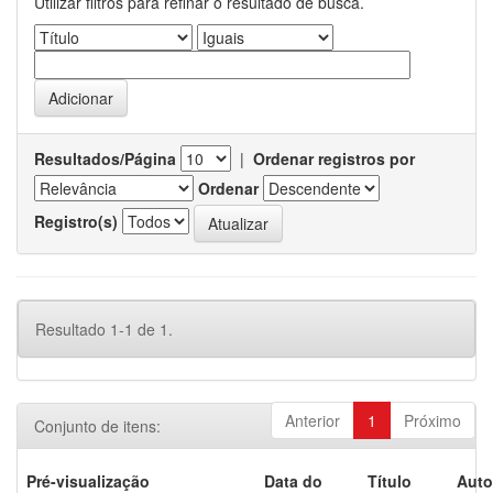
Utilizar filtros para refinar o resultado de busca.
Resultados/Página
|
Ordenar registros por
Ordenar
Registro(s)
Resultado 1-1 de 1.
Anterior
1
Próximo
Conjunto de itens:
Pré-visualização
Data do
Título
Auto