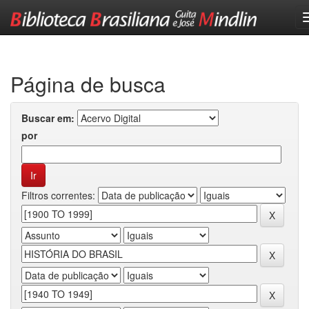
Skip
navigation
Página de busca
Buscar em:
por
Filtros correntes: